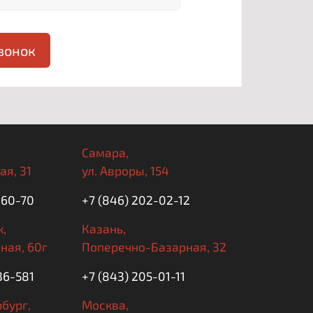
вонок
Самара,
ая, 31
ул. Авроры, 154
-60-70
+7 (846) 202-02-12
,
Казань,
ная, 60г
Поперечно-Базарная, 32
36-581
+7 (843) 205-01-11
бург,
Москва,