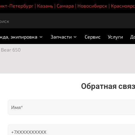
нкт-Петербург | Казань | Самара | Новосибирск | Краснояр
жда, экипировка
Запчасти
Сервис
Услуги
Д
Bear 650
Обратная свя