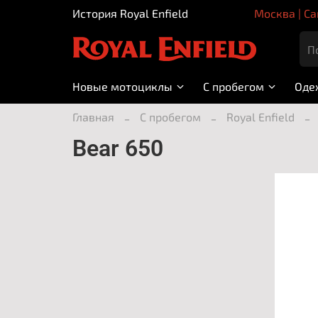
История Royal Enfield
Москва | Са
Новые мотоциклы
С пробегом
Оде
Главная
С пробегом
Royal Enfield
Bear 650