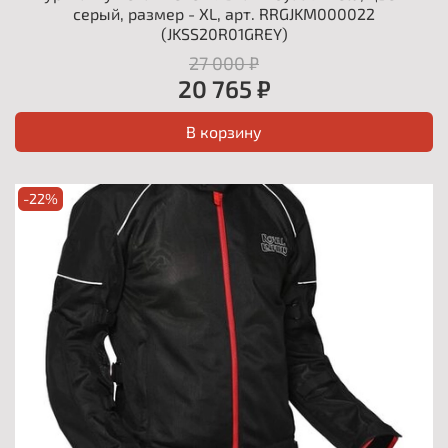
серый, размер - XL, арт. RRGJKM000022
(JKSS20R01GREY)
27 000 ₽
20 765 ₽
В корзину
-22%