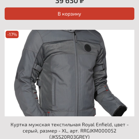
39 630 ₽
В корзину
-17%
Куртка мужская текстильная Royal Enfield, цвет -
серый, размер - XL, арт. RRGJKM000052
(JKSS20R03GREY)