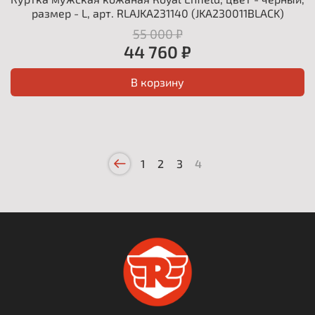
размер - L, арт. RLAJKA231140 (JKA230011BLACK)
55 000 ₽
44 760 ₽
В корзину
1
2
3
4