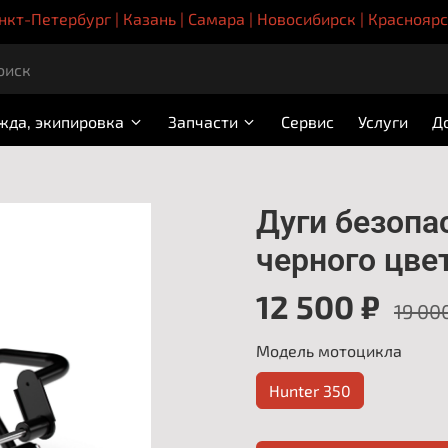
нкт-Петербург | Казань | Самара | Новосибирск | Краснояр
жда, экипировка
Запчасти
Сервис
Услуги
Д
Дуги безопас
черного цве
12 500 ₽
19 00
Модель мотоцикла
Hunter 350