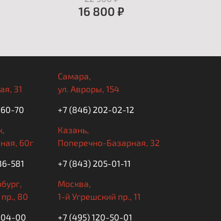
16 800 ₽
Самара,
ая, 31
ул. Авроры, 154
-60-70
+7 (846) 202-02-12
,
Казань,
ная, 60г
Поперечно-Базарная, 32
36-581
+7 (843) 205-01-11
бург,
Москва,
пр., 80
1-й Угрешский пр., 11
5-04-00
+7 (495) 120-50-01