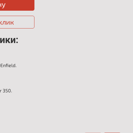
ну
 клик
ики:
Enfield.
r 350.