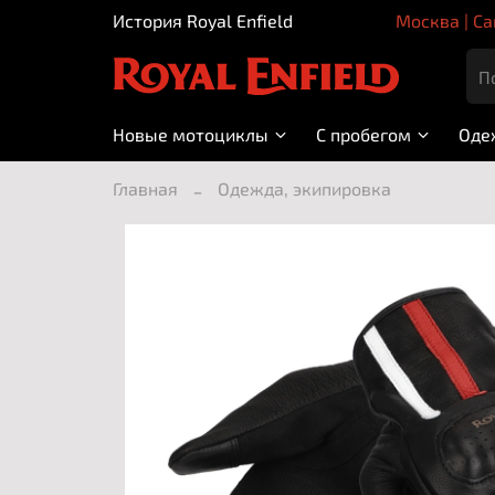
История Royal Enfield
Москва | Са
Новые мотоциклы
С пробегом
Оде
Главная
Одежда, экипировка