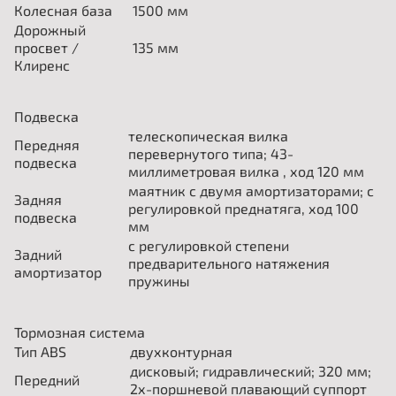
Колесная база
1500
мм
Дорожный
просвет /
135
мм
Клиренс
Подвеска
телескопическая вилка
Передняя
перевернутого типа; 43-
подвеска
миллиметровая вилка , ход 120 мм
маятник с двумя амортизаторами; с
Задняя
регулировкой преднатяга, ход 100
подвеска
мм
с регулировкой степени
Задний
предварительного натяжения
амортизатор
пружины
Тормозная система
Тип ABS
двухконтурная
дисковый; гидравлический; 320 мм;
Передний
2х-поршневой плавающий суппорт