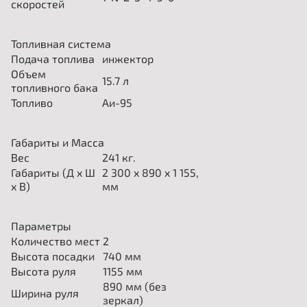
скоростей
Топливная система
Подача топлива
инжектор
Объем
15.7
л
топливного бака
Топливо
Аи-95
Габариты и Масса
Вес
241 кг.
Габариты (Д x Ш
2 300 x 890 x 1 155,
x В)
мм
Параметры
Количество мест
2
Высота посадки
740
мм
Высота руля
1155
мм
890
мм (без
Ширина руля
зеркал)