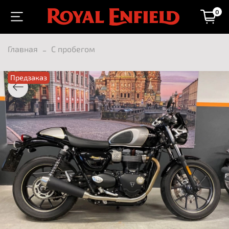
0
Главная
С пробегом
Предзаказ