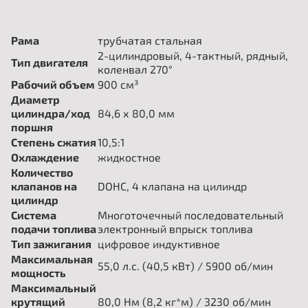
Рама
трубчатая стальная
2-цилиндровый, 4-тактный, рядный,
Тип двигателя
коленвал 270°
Рабочий объем
900 см³
Диаметр
цилиндра/ход
84,6 х 80,0 мм
поршня
Степень сжатия
10,5:1
Охлаждение
жидкостное
Количество
клапанов на
DOHC, 4 клапана на цилиндр
цилиндр
Система
Многоточечный последовательный
подачи топлива
электронный впрыск топлива
Тип зажигания
цифровое индуктивное
Максимальная
55,0 л.с. (40,5 кВт) / 5900 об/мин
мощность
Максимальный
крутящий
80,0 Нм (8,2 кг*м) / 3230 об/мин