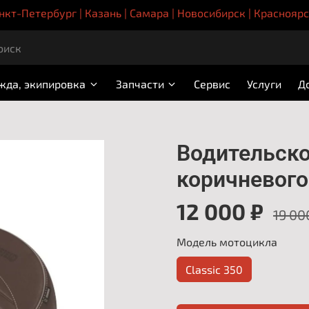
нкт-Петербург | Казань | Самара | Новосибирск | Краснояр
жда, экипировка
Запчасти
Сервис
Услуги
Д
Водительское
коричневого
12 000 ₽
19 00
Модель мотоцикла
Classic 350