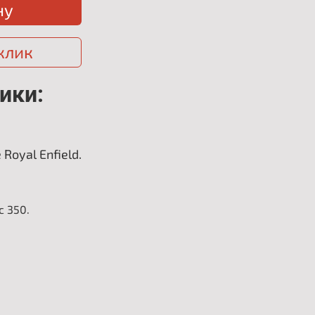
ну
 клик
ики:
Royal Enfield.
c 350.