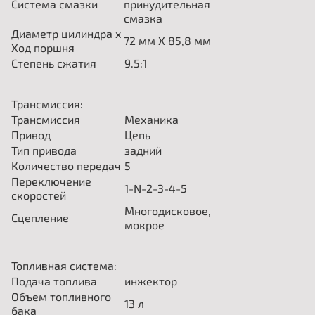
Система смазки
принудительная
смазка
Диаметр цилиндра x
72 мм X 85,8 мм
Ход поршня
Степень сжатия
9.5:1
Трансмиссия:
Трансмиссия
Механика
Привод
Цепь
Тип привода
задний
Количество передач
5
Переключение
1-N-2-3-4-5
скоростей
Многодисковое,
Сцепление
мокрое
Топливная система:
Подача топлива
инжектор
Объем топливного
13
л
бака